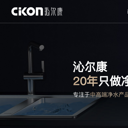
沁尔康
20年
只做
专注于
中高端净水产