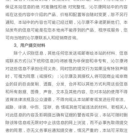
保证本站信息的绝 对准确性和绝 对完整性。沁尔康网站中的内容
或在这些内容中介绍的产品、价格和配置等会随时变更，恕不另行
通知。本站中的内容也可能已经过期，沁尔康不承诺更新他们。本
站发布的信息可能是在您本地尚不能得到的产品、程序或服务，您
可向当地的沁尔康联系人和经销商咨询。
3、用户提交材料
除个人识别信息，其他任何您发送或邮寄给本站的材料、信息
或联系方式(以下统称信息)均将被视为非保密和非专有。沁尔康将
对这些信息不承担任何义务。同时您的提交行为如果没有特别声明
时，可视为同意（或授权）：沁尔康及其授权人将可因商业或非商
业的目的自由复制、透露、分发、合并和以其他方式利用这些信息
和所有数据、图像、声音、文本及其他内容。您对本站的使用不得
违背法律法规及公众道德，不得向或从本站邮寄或发送任何非法、
威胁、诽谤、中伤、淫秽、色 情或其他可能违法的材料。若相关人
对此信息的内容及影响提出确有证据的警告或异议，本站可随时删
除该等信息或无限时中止该信息的网上浏览，而不必事先取得提交
者的同意，亦无义务事后通知提交者，情况严重的，本站可采取注