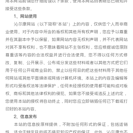
用本网站前请您仔细阅读以下条款，使用本网站则表明您已明知并
接受这些条款。
1、网站使用
沁尔康网站（以下简称“本站”）上的内容，仅供您个人而非商
业使用。对于内容中所含的版权和其他所有权声明，您应予以尊重
并在其副本中予以保留。如果网站内容无权利声明，并不代表网站
对其不享有权利，也不意味着网站不主张权利，您应根据诚信原则
尊重该等内容的合法权益并进行合法使用。您不得以任何方式修
改、复制、公开展示、公布或分发这些材料或者以其他方式把它们
用于任何公开或商业目的。禁止以任何目的把这些材料用于其他任
何网站或其他平面媒体或网络计算机环境。本站上的内容及编辑等
形式均受版权法等法律保护，任何未经授权的使用都可能构成对版
权、商标和其他法律权利的侵犯。如果您不接受或违反上述约定，
您使用本站的授权将自动终止，同时您应立即销毁任何已下载或打
印好的本站内容。
2、信息发布
本站的信息按原样提供，不附加任何形式的保证，包括适销
性、适合于特定目的或不侵犯知识产权的保证。此外，沁尔康也不